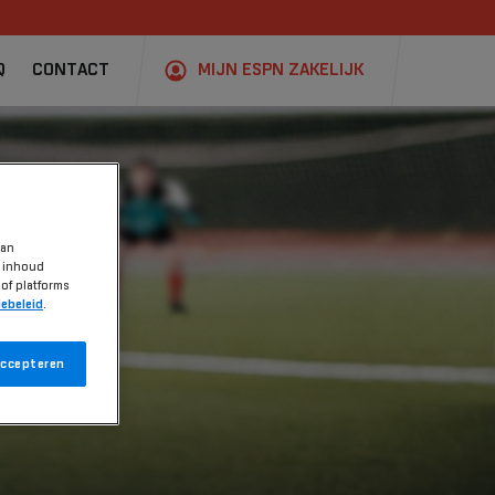
Q
CONTACT
MIJN ESPN ZAKELIJK
van
; inhoud
of platforms
ebeleid
.
accepteren