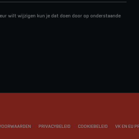
teur wilt wijzigen kun je dat doen door op onderstaande
SVOORWAARDEN
PRIVACYBELEID
COOKIEBELEID
VK EN EU 