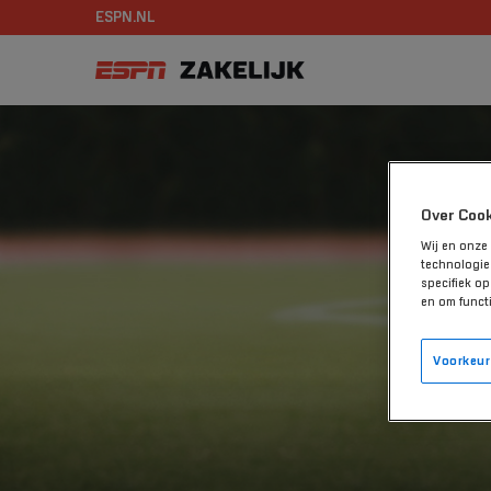
ESPN.NL
Over Coo
Wij en onze
technologie
specifiek o
en om functi
Voorkeur